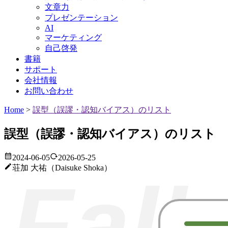
文章力
プレゼンテーション
AI
マーケティング
自己啓発
書籍
サポート
会社情報
お問い合わせ
Home
>
誤型（誤謬・認知バイアス）のリスト
誤型（誤謬・認知バイアス）のリスト
2024-06-05
2026-05-25
荘加 大祐（Daisuke Shoka）