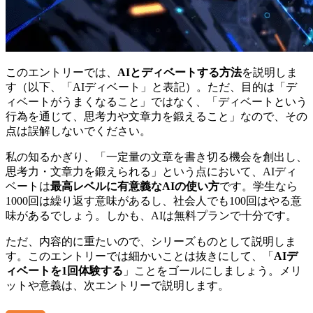
このエントリーでは、
AIとディベートする方法
を説明しま
す（以下、「AIディベート」と表記）。ただ、目的は「デ
ィベートがうまくなること」ではなく、「ディベートという
行為を通じて、思考力や文章力を鍛えること」なので、その
点は誤解しないでください。
私の知るかぎり、「一定量の文章を書き切る機会を創出し、
思考力・文章力を鍛えられる」という点において、AIディ
ベートは
最高レベルに有意義なAIの使い方
です。学生なら
1000回は繰り返す意味があるし、社会人でも100回はやる意
味があるでしょう。しかも、AIは無料プランで十分です。
ただ、内容的に重たいので、シリーズものとして説明しま
す。このエントリーでは細かいことは抜きにして、「
AIデ
ィベートを1回体験する
」ことをゴールにしましょう。メリ
ットや意義は、次エントリーで説明します。