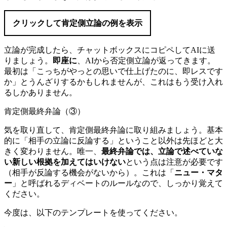
クリックして肯定側立論の例を表示
立論が完成したら、チャットボックスにコピペしてAIに送
りましょう。
即座に
、AIから否定側立論が返ってきます。
最初は「こっちがやっとの思いで仕上げたのに、即レスです
か」とうんざりするかもしれませんが、これはもう受け入れ
るしかありません。
肯定側最終弁論（③）
気を取り直して、肯定側最終弁論に取り組みましょう。基本
的に「相手の立論に反論する」ということ以外は先ほどと大
きく変わりません。唯一、
最終弁論では、立論で述べていな
い新しい根拠を加えてはいけない
という点は注意が必要です
（相手が反論する機会がないから）。これは「
ニュー・マタ
ー
」と呼ばれるディベートのルールなので、しっかり覚えて
ください。
今度は、以下のテンプレートを使ってください。