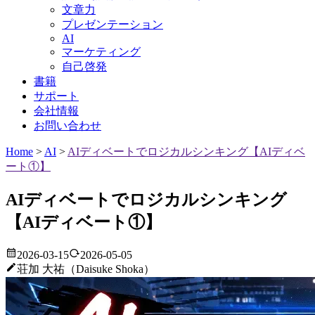
文章力
プレゼンテーション
AI
マーケティング
自己啓発
書籍
サポート
会社情報
お問い合わせ
Home
>
AI
>
AIディベートでロジカルシンキング【AIディベ
ート①】
AIディベートでロジカルシンキング
【AIディベート①】
2026-03-15
2026-05-05
荘加 大祐（Daisuke Shoka）