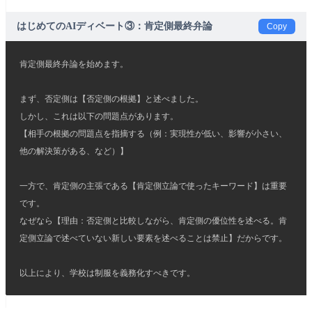
はじめてのAIディベート③：肯定側最終弁論
Copy
肯定側最終弁論を始めます。
まず、否定側は【否定側の根拠】と述べました。
しかし、これは以下の問題点があります。
【相手の根拠の問題点を指摘する（例：実現性が低い、影響が小さい、
他の解決策がある、など）】
一方で、肯定側の主張である【肯定側立論で使ったキーワード】は重要
です。
なぜなら【理由：否定側と比較しながら、肯定側の優位性を述べる。肯
定側立論で述べていない新しい要素を述べることは禁止】だからです。
以上により、学校は制服を義務化すべきです。