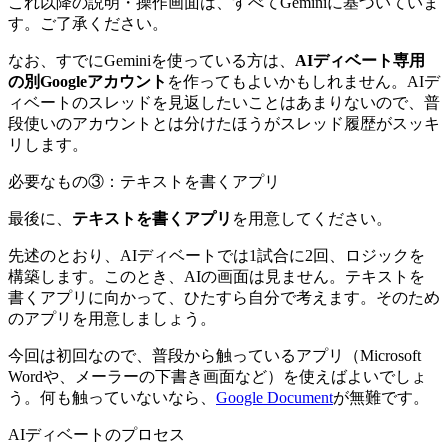
これ以降の説明・操作画面は、すべてGeminiに基づいていま
す。ご了承ください。
なお、すでにGeminiを使っている方は、
AIディベート専用
の別Googleアカウント
を作ってもよいかもしれません。AIデ
ィベートのスレッドを見返したいことはあまりないので、普
段使いのアカウントとは分けたほうがスレッド履歴がスッキ
リします。
必要なもの③：テキストを書くアプリ
最後に、
テキストを書くアプリ
を用意してください。
先述のとおり、AIディベートでは1試合に2回、ロジックを
構築します。このとき、AIの画面は見ません。テキストを
書くアプリに向かって、ひたすら自分で考えます。そのため
のアプリを用意しましょう。
今回は初回なので、普段から触っているアプリ（Microsoft
Wordや、メーラーの下書き画面など）を使えばよいでしょ
う。何も触っていないなら、
Google Document
が無難です。
AIディベートのプロセス