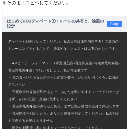
をそのままコピペしてください。
はじめてのAIディベート①：ルールの共有と、論題の
Copy
設定
ディベート相手になってください。私の目的は論理的思考力と文章力の
トレーニングをすることで、具体的なリクエストは以下のとおりです。
- 4スピーチ・フォーマット（肯定側立論→否定側立論→肯定側最終弁論→
否定側最終弁論）で行いましょう。私が肯定側です
- 私のターンとあなたのターンの文字数を、だいたい同じくらいに揃え
てください
- 否定側最終弁論が終わるまで、あなたは私に対するフィードバックは
せず、自分の立論・反論に集中してください
- 否定側最終弁論が終わったあと、まずは私が勝敗を自分で判定します
- 私が勝敗を判定したら、あなたも勝敗を判定してください。私の判定
を考慮する必要はありません
- 勝敗の判定後、私に対するフィードバックをしてください