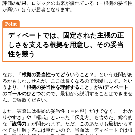
評価の結果、ロジックの出来が優れている（＝根拠の妥当性
が高い）ほうが勝者となります。
Point
ディベートでは、固定された主張の正
しさを支える根拠を用意し、その妥当
性を競う
なお、「
根拠の妥当性ってどういうこと？
」という疑問があ
るかもしれませんが、ここは長くなるので割愛します。とい
うより、
「根拠の妥当性を理解すること」がAIディベート
のゴールのひとつ
なので、最初から説明することはできませ
ん。ご容赦ください。
また、実際には根拠の妥当性（＝内容）だけでなく、「わか
りやすさ」や「構成」といった「
伝え方
」も含めた、総合的
な「
説得力
」が問われます。ただ、このあたりも最初からす
べてを理解するには重たいので、当面は「ディベートでは根