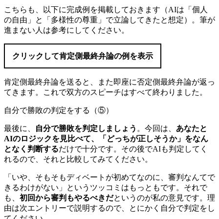
こちらも、以下に完成例を掲載しておきます（AIは「個人
の自由」と「多様性の尊重」で立論してきたと想定）。筆が
進まない人は参考にしてください。
クリックして肯定側最終弁論の例を表示
肯定側最終弁論を送ると、また即座に否定側最終弁論が返っ
てきます。これで双方のスピーチはすべて終わりました。
自分で勝敗の判定をする（⑤）
最後に、
自分で勝敗を判定しましょう
。今回は、
あなたと
AIのロジックを見比べて、「どっちが正しそうか」をなん
となく判断する
だけで十分です。その後でAIも判定してく
れるので、それと比較してみてください。
「いや、そもそもディベートが初めてなのに、審判なんてで
きるわけがない」というツッコミはもっともです。それで
も、
初回から審判もやるべきだ
というのが私の意見です。理
由は次エントリーで説明するので、とにかく自分で判定をし
てください。