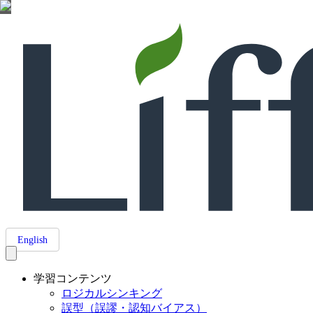
English
学習コンテンツ
ロジカルシンキング
誤型（誤謬・認知バイアス）