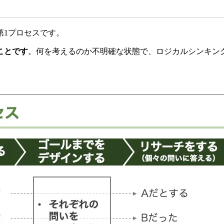
第1プロセスです。
ことです
。何を考えるのか不明確な状態で、ロジカルシンキン