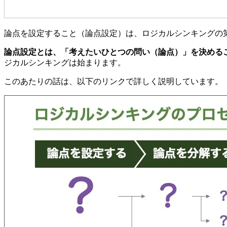
論点を設定すること（論点設定）は、ロジカルシンキングの
論点設定とは、「考えたいひとつの問い（論点）」を決める
ジカルシンキングは始まります。
このあたりの話は、以下のリンクで詳しく説明しています。