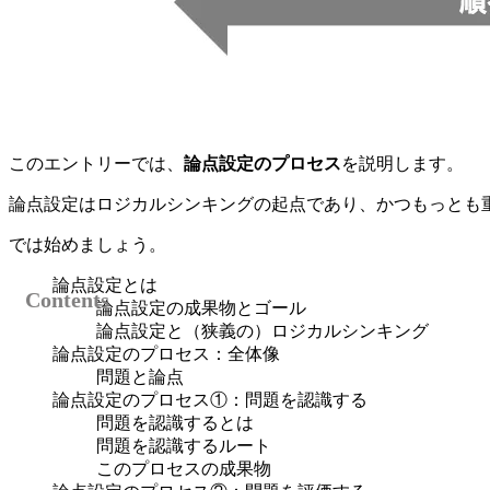
このエントリーでは、
論点設定のプロセス
を説明します。
論点設定はロジカルシンキングの起点であり、かつもっとも
では始めましょう。
論点設定とは
論点設定の成果物とゴール
論点設定と（狭義の）ロジカルシンキング
論点設定のプロセス：全体像
問題と論点
論点設定のプロセス①：問題を認識する
問題を認識するとは
問題を認識するルート
このプロセスの成果物