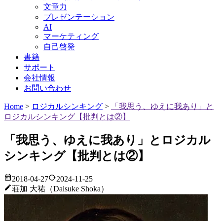
文章力
プレゼンテーション
AI
マーケティング
自己啓発
書籍
サポート
会社情報
お問い合わせ
Home
>
ロジカルシンキング
>
「我思う、ゆえに我あり」と
ロジカルシンキング【批判とは②】
「我思う、ゆえに我あり」とロジカル
シンキング【批判とは②】
2018-04-27
2024-11-25
荘加 大祐（Daisuke Shoka）