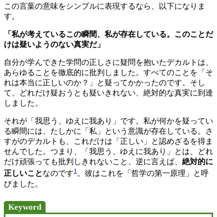
この言葉の意味をシンプルに表現するなら、以下になりま
す。
「私が考えているこの瞬間、私が存在している。このことだ
けは疑いようのない真実だ」
自分が学んできた学問の正しさに疑問を抱いたデカルトは、
あらゆることを徹底的に批判しました。すべてのことを「そ
れは本当に正しいのか？」と疑ってかかったのです。そし
て、どれだけ疑おうとも疑いきれない、絶対的な真実に到達
しました。
それが「我思う、ゆえに我あり」です。私が何かを疑ってい
る瞬間には、たしかに「私」という意識が存在している。さ
すがのデカルトも、これだけは「正しい」と認めざるを得ま
せんでした。つまり、「我思う、ゆえに我あり」とは、どれ
だけ頑張っても批判しきれないこと、逆に言えば、
絶対的に
1
正しいこと
なのです
。彼はこれを「哲学の第一原理」と呼
びました。
Keyword