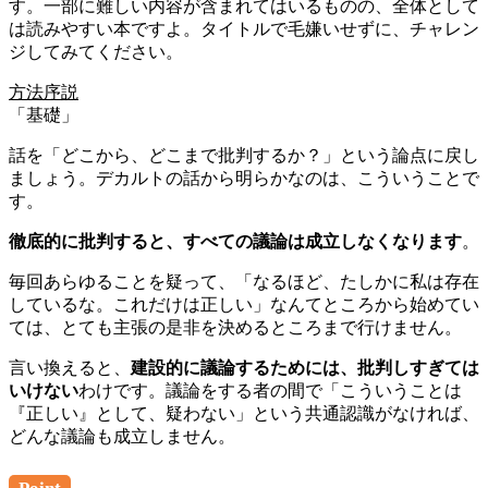
す。一部に難しい内容が含まれてはいるものの、全体として
は読みやすい本ですよ。タイトルで毛嫌いせずに、チャレン
ジしてみてください。
方法序説
「基礎」
話を「どこから、どこまで批判するか？」という論点に戻し
ましょう。デカルトの話から明らかなのは、こういうことで
す。
徹底的に批判すると、すべての議論は成立しなくなります
。
毎回あらゆることを疑って、「なるほど、たしかに私は存在
しているな。これだけは正しい」なんてところから始めてい
ては、とても主張の是非を決めるところまで行けません。
言い換えると、
建設的に議論するためには、批判しすぎては
いけない
わけです。議論をする者の間で「こういうことは
『正しい』として、疑わない」という共通認識がなければ、
どんな議論も成立しません。