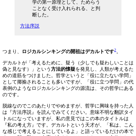
学の第一原理として、ためらう
ことなく受け入れられる、と判
断した。
方法序説
2
つまり、
ロジカルシンキングの開祖はデカルトです
。
デカルトが「考えるために、疑う（少しでも疑わしいことは
偽と見なす）」という
方法的懐疑
を発見し、人類が考えるた
めの道筋をつけました。哲学というと「役に立たない学問」
として揶揄されることも多いですが、「役に立つ学問」の代
表例のようなロジカルシンキングの源流は、その哲学にある
のです。
脱線なのでこのあたりでやめますが、哲学に興味を持った人
は『方法序説』を読んでみてください。意味不明な翻訳タイ
トルになっていますが、私の意見ではこの本のタイトルは
『私の考え方』です。デカルトという天才が、「私は、こん
な感じで考えることにしているよ」と語っているだけの本で