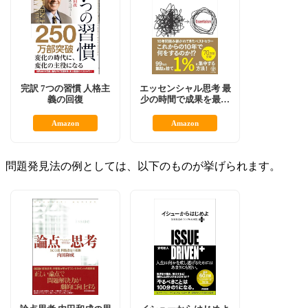
完訳 7つの習慣 人格主
エッセンシャル思考 最
義の回復
少の時間で成果を最大
にする
Amazon
Amazon
問題発見法の例としては、以下のものが挙げられます。