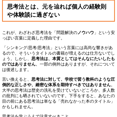
思考法とは、元を辿れば個人の経験則
や体験談に過ぎない
これが、わざわざ思考法を「問題解決の
ノウハウ
」という安
っぽい言葉に定義した理由です。
「シンキング/思考/思考法」という言葉には高尚な響きがあ
るので、そういうタイトルの書籍が増えるのは仕方ないでし
ょう。しかし、
思考法は、本質としてはそんなにたいしたも
のではありません
。一部の例外はありますが、それについて
は後述します。
言い換えると、
思考法に対して、学校で習う教科のような圧
倒的な正しさや、緻密な体系を期待すべきではありません
。
大半の思考法は歴史の洗礼を受けていないどころか、多人数
の批判にも晒されていないのです。下手をすると、あなたの
目の前にある思考法は単なる「売れなかった本のタイトル」
かもしれません。
思考法を学ぶうえで注意すべきこと